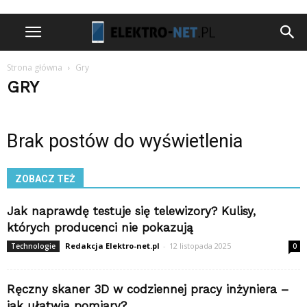
Strona główna
Gry
GRY
Brak postów do wyświetlenia
ZOBACZ TEŻ
Jak naprawdę testuje się telewizory? Kulisy,
których producenci nie pokazują
Redakcja Elektro-net.pl
-
12 listopada 2025
Technologie
0
Ręczny skaner 3D w codziennej pracy inżyniera –
jak ułatwia pomiary?