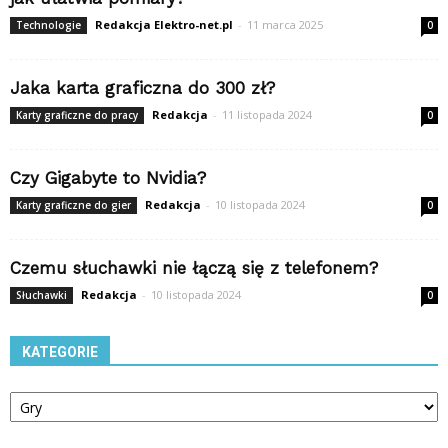
Redakcja Elektro-net.pl
-
11 marca 2025
Technologie
0
Jaka karta graficzna do 300 zł?
Redakcja
-
11 listopada 2024
Karty graficzne do pracy
0
Czy Gigabyte to Nvidia?
Redakcja
-
10 listopada 2024
Karty graficzne do gier
0
Czemu słuchawki nie łączą się z telefonem?
Redakcja
-
10 listopada 2024
Słuchawki
0
KATEGORIE
Kategorie