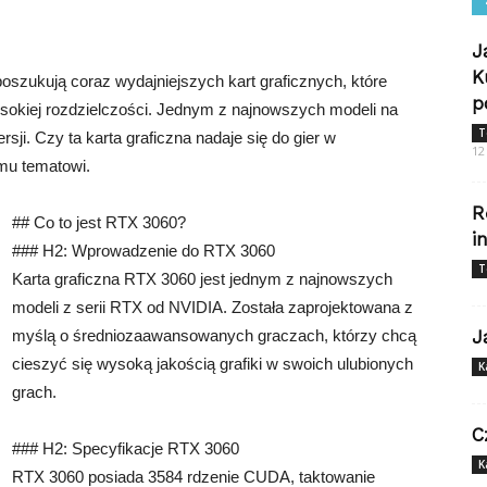
J
K
szukują coraz wydajniejszych kart graficznych, które
p
sokiej rozdzielczości. Jednym z najnowszych modeli na
T
sji. Czy ta karta graficzna nadaje się do gier w
12
emu tematowi.
R
## Co to jest RTX 3060?
i
### H2: Wprowadzenie do RTX 3060
T
Karta graficzna RTX 3060 jest jednym z najnowszych
modeli z serii RTX od NVIDIA. Została zaprojektowana z
myślą o średniozaawansowanych graczach, którzy chcą
J
cieszyć się wysoką jakością grafiki w swoich ulubionych
K
grach.
C
### H2: Specyfikacje RTX 3060
K
RTX 3060 posiada 3584 rdzenie CUDA, taktowanie