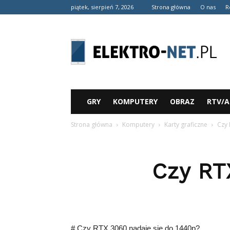
piątek, sierpień 7, 2026
Strona główna
O nas
R
elektro-
net.pl
GRY
KOMPUTERY
OBRAZ
RTV/
Strona główna
Komputery
Karty graficzne
Czy 
Czy RT
# Czy RTX 3060 nadaje się do 1440p?