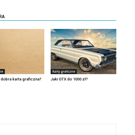
RA
ne
Karty graficzne
e dobra karta graficzna?
Jaki GTX do 1000 zł?