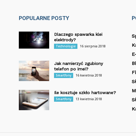
POPULARNE POSTY
P
Dlaczego spawarka klei
S
elektrody?
K
16 sierpnia 2018
Technologie
E
B
Jak namierzyć zgubiony
telefon po imei?
F
16 kwietnia 2018
Smartfony
S
M
Ile kosztuje szkło hartowane?
13 kwietnia 2018
Smartfony
S
K