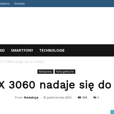
eklama
Kontakt
AGD
SMARTFONY
TECHNOLOGIE
RTX 3060 nadaje się do 1440p?
Komputery
Karty graficzne
X 3060 nadaje się do
Przez
Redakcja
-
30 października 2024
634
0