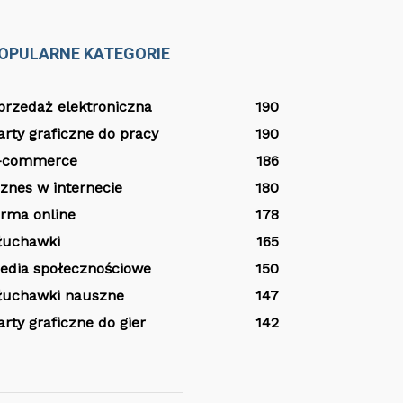
OPULARNE KATEGORIE
przedaż elektroniczna
190
arty graficzne do pracy
190
-commerce
186
iznes w internecie
180
irma online
178
łuchawki
165
edia społecznościowe
150
łuchawki nauszne
147
arty graficzne do gier
142