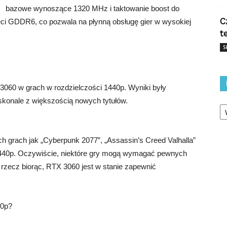
bazowe wynoszące 1320 MHz i taktowanie boost do
C
ci GDDR6, co pozwala na płynną obsługę gier w wysokiej
t
S
060 w grach w rozdzielczości 1440p. Wyniki były
oskonale z większością nowych tytułów.
Ka
h grach jak „Cyberpunk 2077”, „Assassin’s Creed Valhalla”
 1440p. Oczywiście, niektóre gry mogą wymagać pewnych
e rzecz biorąc, RTX 3060 jest w stanie zapewnić
40p?