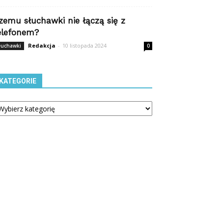
zemu słuchawki nie łączą się z
elefonem?
Redakcja
-
10 listopada 2024
łuchawki
0
KATEGORIE
tegorie