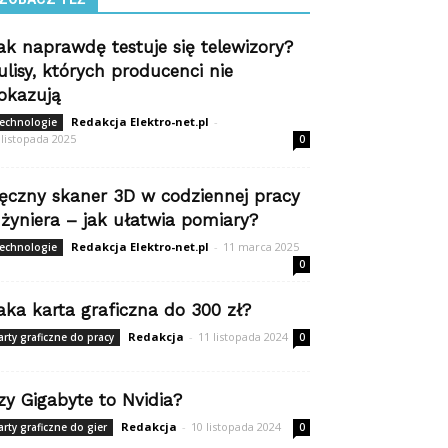
ak naprawdę testuje się telewizory?
ulisy, których producenci nie
okazują
Redakcja Elektro-net.pl
-
echnologie
 listopada 2025
0
ęczny skaner 3D w codziennej pracy
nżyniera – jak ułatwia pomiary?
Redakcja Elektro-net.pl
-
11 marca 2025
echnologie
0
aka karta graficzna do 300 zł?
Redakcja
-
11 listopada 2024
arty graficzne do pracy
0
zy Gigabyte to Nvidia?
Redakcja
-
10 listopada 2024
arty graficzne do gier
0